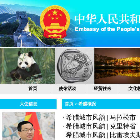
首页
使馆活动
经贸往来
文化
大使信息
首页
>
希腊概况
· 希腊城市风韵 | 马拉松市（2
· 希腊城市风韵 | 克里特省（2
· 希腊城市风韵 | 比雷埃夫斯市