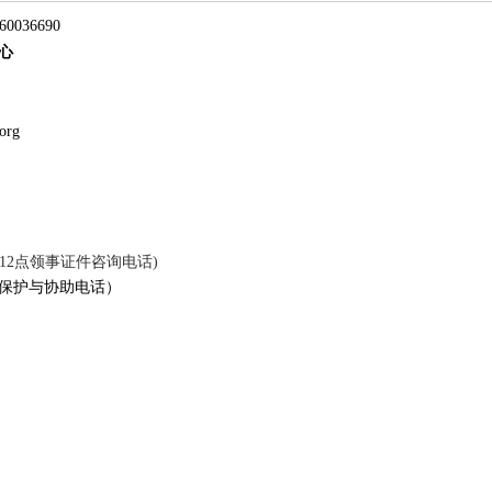
60036690
心
org
12
点领事证件咨询电话
)
领事保护与协助电话）