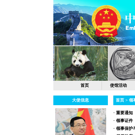
首页
使馆活动
大使信息
首页
>
领
· 重要通知
· 领事证件
· 领事保护