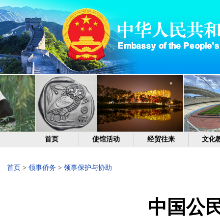
首页
使馆活动
经贸往来
文化
首页
>
领事侨务
>
领事保护与协助
中国公