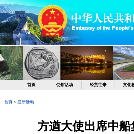
首页
使馆活动
经贸往来
文化
首页
>
最新活动
方遒大使出席中船