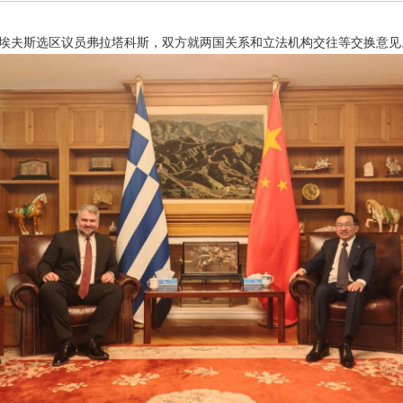
雷埃夫斯选区议员弗拉塔科斯，双方就两国关系和立法机构交往等交换意见