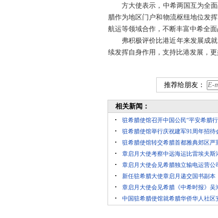
方大使表示，中希两国互为全面
腊作为地区门户和物流枢纽地位发挥
航
运等领域合作，不断丰富中希全
弗积极评价比港近年来发展成就
续发挥自身作用，支持比港发展，更
推荐给朋友：
相关新闻：
驻希腊使馆召开中国公民“平安希腊行
驻希腊使馆举行庆祝建军91周年招待
驻希腊使馆转交希腊首都雅典郊区严
章启月大使考察中远海运比雷埃夫斯
章启月大使会见希腊独立输电运营公
新任驻希腊大使章启月递交国书副本
章启月大使会见希腊《中希时报》吴
中国驻希腊使馆就希腊华侨华人社区