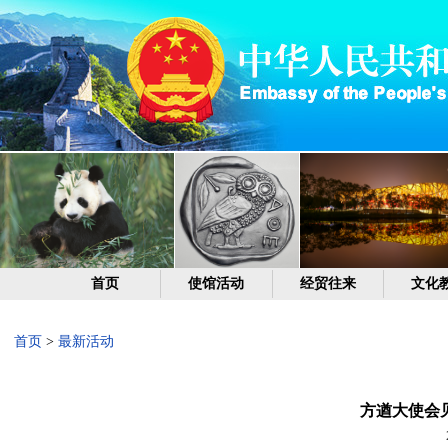
首页
使馆活动
经贸往来
文化
首页
>
最新活动
方遒大使会