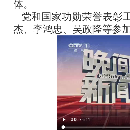
体。
党和国家功勋荣誉表彰
杰、李鸿忠、吴政隆等参