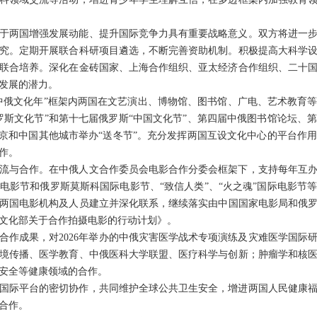
于两国增强发展动能、提升国际竞争力具有重要战略意义。双方将进一
究。定期开展联合科研项目遴选，不断完善资助机制。积极提高大科学
联合培养。深化在金砖国家、上海合作组织、亚太经济合作组织、二十
发展的潜力。
5年“中俄文化年”框架内两国在文艺演出、博物馆、图书馆、广电、艺术教
罗斯文化节”和第十七届俄罗斯“中国文化节”、第四届中俄图书馆论坛、
北京和中国其他城市举办“送冬节”。充分发挥两国互设文化中心的平台作
作。
流与合作。在中俄人文合作委员会电影合作分委会框架下，支持每年互
电影节和俄罗斯莫斯科国际电影节、“致信人类”、“火之魂”国际电影节
两国电影机构及人员建立并深化联系，继续落实由中国国家电影局和俄罗斯
文化部关于合作拍摄电影的行动计划》。
合作成果，对2026年举办的中俄灾害医学战术专项演练及灾难医学国际
境传播、医学教育、中俄医科大学联盟、医疗科学与创新；肿瘤学和核
安全等健康领域的合作。
国际平台的密切协作，共同维护全球公共卫生安全，增进两国人民健康
合作。