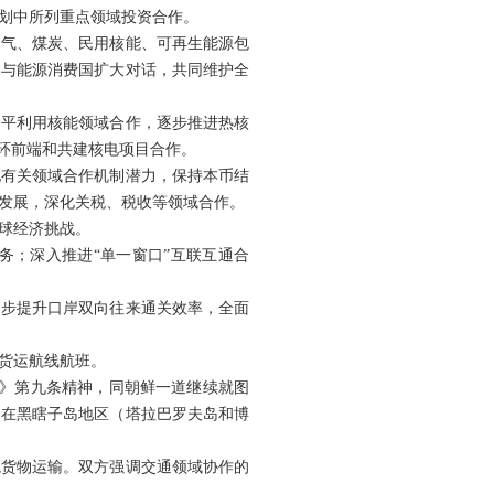
划中所列重点领域投资合作。
油气、煤炭、民用核能、可再生能源包
国与能源消费国扩大对话，共同维护全
和平利用核能领域合作，逐步推进热核
环前端和共建核电项目合作。
他有关领域合作机制潜力，保持本币结
发展，深化关税、税收等领域合作。
球经济挑战。
务；深入推进“单一窗口”互联互通合
同步提升口岸双向往来通关效率，全面
货运航线航班。
定》第九条精神，同朝鲜一道继续就图
船只在黑瞎子岛地区（塔拉巴罗夫岛和博
境货物运输。双方强调交通领域协作的