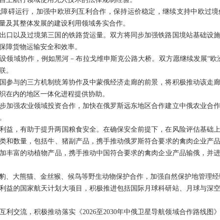
无障碍运行，加强中欧班列互利合作，保持运价稳定，继续支持中欧过境
量及其整体发展的建设利用领域务实合作。
出口以及过境第三国的铁路货运量。双方将同步加强铁路国境站基础设
保障货物运输安全和效率。
设领域协作，例如黑河－布拉戈维申斯克公路大桥。双方愿继续发展“欧
联。
国参与的三方机制统筹协作及中蒙俄经济走廊的前景，将积极推动该走
织在内的地区一体化进程提供协助。
步加强农业领域投资合作，加快在俄罗斯远东地区合作建立中俄农业合
。
利益，有助于提升两国粮食安全。在确保安全前提下，在风险评估基础
类和数量，包括牛、猪副产品，携手推动俄罗斯符合要求的禽肉企业产
加丰富的动植物产品，携手推动中国符合要求的禽肉企业产品输俄，并
豹、大熊猫、金丝猴、候鸟等野生动物保护合作，加强自然保护地管理经
利益的国家航天计划大项目，积极推进包括国际月球科研站、月球与深
互利交流，积极推动落实《2026至2030年中俄卫星导航领域合作路线