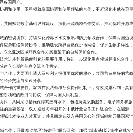
界各国用户。
协调和使用、卫星频轨资源协调和使用领域的合作，不断深化中俄在卫
，共同赋能数字基础设施建设。深化开源领域合作交流，推动优质开源
域的密切协作。持续深化跨界水水文报汛和防洪领域合作，保障两国边
件应急联络保持协作，推动建设跨界自然保护地网络，保护生物多样性
、东北亚次区域环保合作方案框架下的自然保护合作。
技术进步和贸易便利化的重要作用，将进一步深化重点领域标准化合作
域建立长期的信息交流合作机制。
与合作，为两国申请人及权利人提供更优质的服务，共同营造良好的营
的经验交流与实践分享。
域合作的重要性。双方在执法领域务实协作机制下，有效揭露和制止具
垄断领域的政府间协议，保障两国人民利益。
协作，共同采取措施保障其应有水平，包括跨境采购服务、电子商务和旅
往的重要基础。双方通过每年召开的中俄计量合作工作组会议，在能源
领域技术专业人才互访，并且商定在双方共同关心的领域继续开展国家
域合作，开展寒冷地区“好房子”联合研究，加强“城市基础设施生命线安