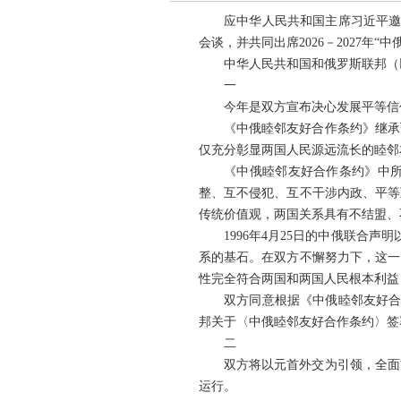
应中华人民共和国主席习近平邀
会谈，并共同出席2026－2027
中华人民共和国和俄罗斯联邦（
一
今年是双方宣布决心发展平等信
《中俄睦邻友好合作条约》继承
仅充分彰显两国人民源远流长的睦邻
《中俄睦邻友好合作条约》中
整、互不侵犯、互不干涉内政、平等
传统价值观，两国关系具有不结盟、
1996年4月25日的中俄联合
系的基石。在双方不懈努力下，这一
性完全符合两国和两国人民根本利益
双方同意根据《中俄睦邻友好合
邦关于〈中俄睦邻友好合作条约〉签
二
双方将以元首外交为引领，全面
运行。