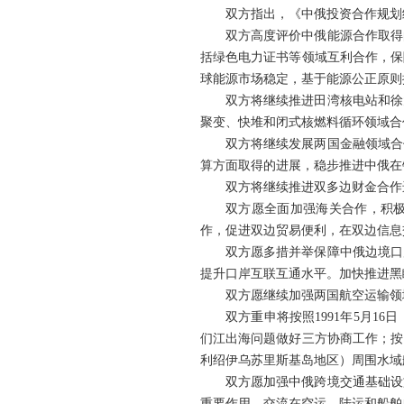
双方指出，《中俄投资合作规划
双方高度评价中俄能源合作取得
括绿色电力证书等领域互利合作，保
球能源市场稳定，基于能源公正原则
双方将继续推进田湾核电站和徐
聚变、快堆和闭式核燃料循环领域合
双方将继续发展两国金融领域合
算方面取得的进展，稳步推进中俄在
双方将继续推进双多边财金合作
双方愿全面加强海关合作，积极
作，促进双边贸易便利，在双边信息
双方愿多措并举保障中俄边境口
提升口岸互联互通水平。加快推进黑
双方愿继续加强两国航空运输领
双方重申将按照1991年5月
们江出海问题做好三方协商工作；按照
利绍伊乌苏里斯基岛地区）周围水域
双方愿加强中俄跨境交通基础设
重要作用，交流在空运、陆运和船舶