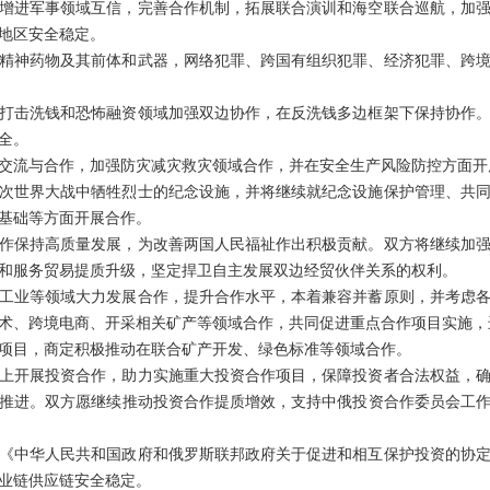
增进军事领域互信，完善合作机制，拓展联合演训和海空联合巡航，加
地区安全稳定。
精神药物及其前体和武器，网络犯罪、跨国有组织犯罪、经济犯罪、跨
打击洗钱和恐怖融资领域加强双边协作，在反洗钱多边框架下保持协作
全。
交流与合作，加强防灾减灾救灾领域合作，并在安全生产风险防控方面开
次世界大战中牺牲烈士的纪念设施，并将继续就纪念设施保护管理、共
基础等方面开展合作。
作保持高质量发展，为改善两国人民福祉作出积极贡献。双方将继续加
和服务贸易提质升级，坚定捍卫自主发展双边经贸伙伴关系的权利。
工业等领域大力发展合作，提升合作水平，本着兼容并蓄原则，并考虑
术、跨境电商、开采相关矿产等领域合作，共同促进重点合作项目实施，
项目，商定积极推动在联合矿产开发、绿色标准等领域合作。
上开展投资合作，助力实施重大投资合作项目，保障投资者合法权益，
推进。双方愿继续推动投资合作提质增效，支持中俄投资合作委员会工
签署的《中华人民共和国政府和俄罗斯联邦政府关于促进和相互保护投资的协
业链供应链安全稳定。