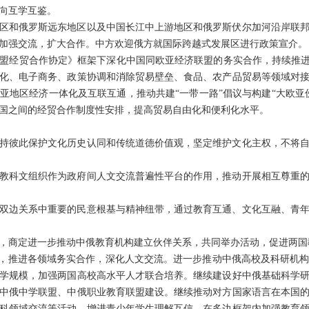
向互学互鉴。
区和俄罗斯远东地区以及中国长江中上游地区和俄罗斯伏尔加河沿岸联
加强交流，扩大合作。中方欢迎俄方就国际跨越式发展区进行政策宣介。
盟经贸合作协定》框架下深化中国同欧亚经济联盟的务实合作，持续推进
化、电子商务、政策协调和消除贸易壁垒、食品、农产品贸易等领域对
亚地区经济一体化及互联互通，推动共建“一带一路”倡议与构建“大欧亚
国之间的经贸合作制度性安排，提高贸易自由化和便利化水平。
持彼此保护文化历史认同和传统道德价值观，坚定维护文化主权，不将
教科文组织作为政府间人文交流普遍性平台的作用，推动开展相互尊重
双边关系中重要的民意根基与精神纽带，通过教育互通、文化互融、青
，商定进一步推动中俄教育机构建立伙伴关系，共同举办活动，促进两国
”，推进各领域务实合作，深化人文交流。进一步推动中俄高校及科研机
学规模，加强两国高校高水平人才联合培养。继续建设好中俄基础科学
中俄中学联盟、中俄职业教育联盟建设。继续推动对方国家语言在本国
科领域交流等活动，增进青少年学生理解互信，在多边框架内加强教育