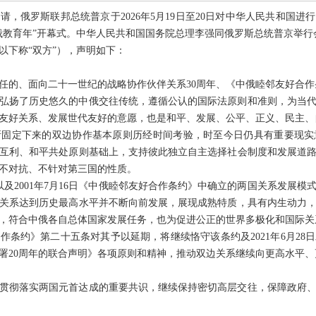
请，俄罗斯联邦总统普京于2026年5月19日至20日对中华人民共和国
年“中俄教育年”开幕式。中华人民共和国国务院总理李强同俄罗斯总统普京举行
以下称“双方”），声明如下：
任的、面向二十一世纪的战略协作伙伴关系30周年、《中俄睦邻友好合作
弘扬了历史悠久的中俄交往传统，遵循公认的国际法原则和准则，为当
友好关系、发展世代友好的意愿，也是和平、发展、公平、正义、民主、
所固定下来的双边协作基本原则历经时间考验，时至今日仍具有重要现实
互利、和平共处原则基础上，支持彼此独立自主选择社会制度和发展道
不对抗、不针对第三国的性质。
声明以及2001年7月16日《中俄睦邻友好合作条约》中确立的两国关系发展
关系达到历史最高水平并不断向前发展，展现成熟特质，具有内生动力
，符合中俄各自总体国家发展任务，也为促进公正的世界多极化和国际关
作条约》第二十五条对其予以延期，将继续恪守该条约及2021年6月28
署20周年的联合声明》各项原则和精神，推动双边关系继续向更高水平、
贯彻落实两国元首达成的重要共识，继续保持密切高层交往，保障政府