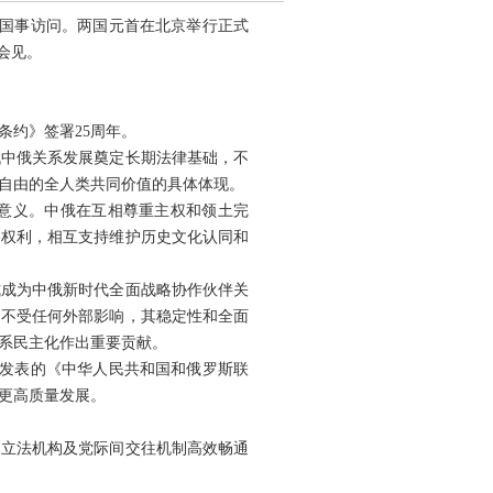
进行国事访问。两国元首在北京举行正式
会见。
条约》签署25周年。
代中俄关系发展奠定长期法律基础，不
自由的全人类共同价值的具体体现。
意义。中俄在互相尊重主权和领土完
路权利，相互支持维护历史文化认同和
模式成为中俄新时代全面战略协作伙伴关
，不受任何外部影响，其稳定性和全面
系民主化作出重要贡献。
日发表的《中华人民共和国和俄罗斯联
更高质量发展。
、立法机构及党际间交往机制高效畅通