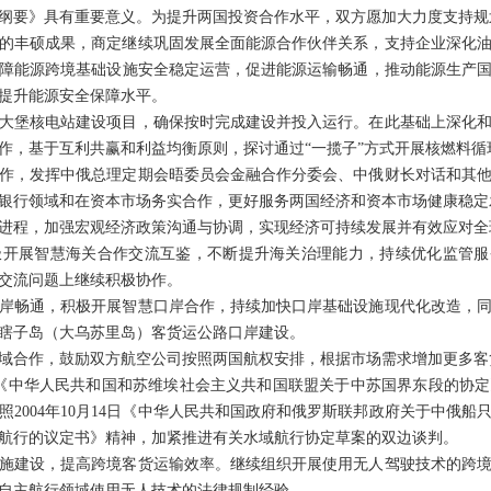
纲要》具有重要意义。为提升两国投资合作水平，双方愿加大力度支持规
的丰硕成果，商定继续巩固发展全面能源合作伙伴关系，支持企业深化
障能源跨境基础设施安全稳定运营，促进能源运输畅通，推动能源生产
提升能源安全保障水平。
大堡核电站建设项目，确保按时完成建设并投入运行。在此基础上深化
作，基于互利共赢和利益均衡原则，探讨通过“一揽子”方式开展核燃料循
作，发挥中俄总理定期会晤委员会金融合作分委会、中俄财长对话和其
银行领域和在资本市场务实合作，更好服务两国经济和资本市场健康稳定
进程，加强宏观经济政策沟通与协调，实现经济可持续发展并有效应对全
开展智慧海关合作交流互鉴，不断提升海关治理能力，持续优化监管服
交流问题上继续积极协作。
岸畅通，积极开展智慧口岸合作，持续加快口岸基础设施现代化改造，
瞎子岛（大乌苏里岛）客货运公路口岸建设。
域合作，鼓励双方航空公司按照两国航权安排，根据市场需求增加更多客
16日《中华人民共和国和苏维埃社会主义共和国联盟关于中苏国界东段的协
2004年10月14日《中华人民共和国政府和俄罗斯联邦政府关于中俄
航行的议定书》精神，加紧推进有关水域航行协定草案的双边谈判。
施建设，提高跨境客货运输效率。继续组织开展使用无人驾驶技术的跨
自主航行领域使用无人技术的法律规制经验。