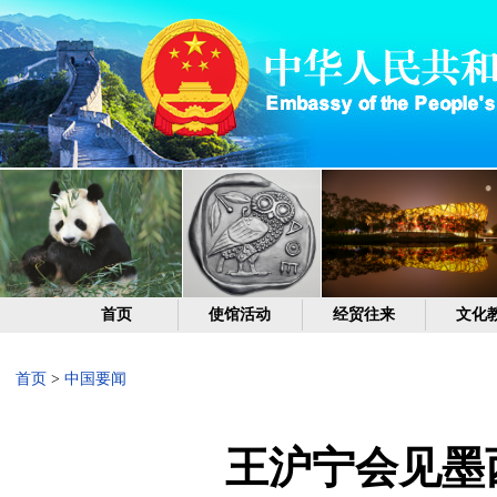
首页
使馆活动
经贸往来
文化
首页
>
中国要闻
王沪宁会见墨