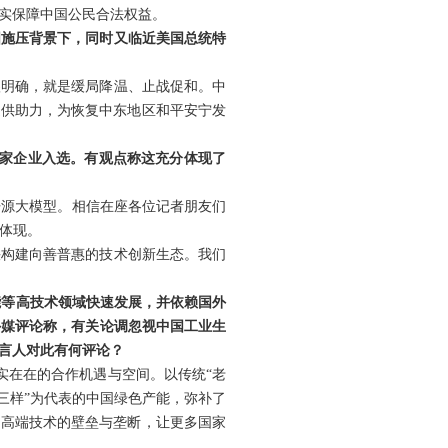
实保障中国公民合法权益。
国施压背景下，同时又临近美国总统特
很明确，就是缓局降温、止战促和。中
提供助力，为恢复中东地区和平安宁发
有3家企业入选。有观点称这充分体现了
开源大模型。相信在座各位记者朋友们
体现。
快构建向善普惠的技术创新生态。我们
智能等高技术领域快速发展，并依赖国外
外媒评论称，有关论调忽视中国工业生
言人对此有何评论？
实实在在的合作机遇与空间。以传统“老
三样”为代表的中国绿色产能，弥补了
了高端技术的壁垒与垄断，让更多国家