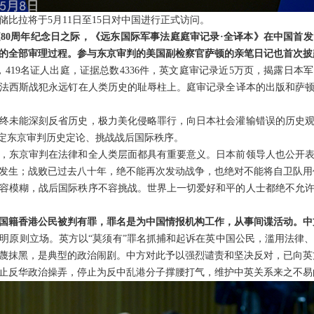
比拉将于5月11日至15日对中国进行正式访问。
80周年纪念日之际，《远东国际军事法庭庭审记录·全译本》在中国首
的全部审理过程。参与东京审判的美国副检察官萨顿的亲笔日记也首次披
，419名证人出庭，证据总数4336件，英文庭审记录近5万页，揭露日
法西斯战犯永远钉在人类历史的耻辱柱上。庭审记录全译本的出版和萨
始终未能深刻反省历史，极力美化侵略罪行，向日本社会灌输错误的历史
否定东京审判历史定论、挑战战后国际秩序。
，东京审判在法律和全人类层面都具有重要意义。日本前领导人也公开
发生；战败已过去八十年，绝不能再次发动战争，也绝对不能将自卫队用
容模糊，战后国际秩序不容挑战。世界上一切爱好和平的人士都绝不允
国籍香港公民被判有罪，罪名是为中国情报机构工作，从事间谍活动。中
明原则立场。英方以“莫须有”罪名抓捕和起诉在英中国公民，滥用法律
蔑抹黑，是典型的政治闹剧。中方对此予以强烈谴责和坚决反对，已向英
止反华政治操弄，停止为反中乱港分子撑腰打气，维护中英关系来之不易