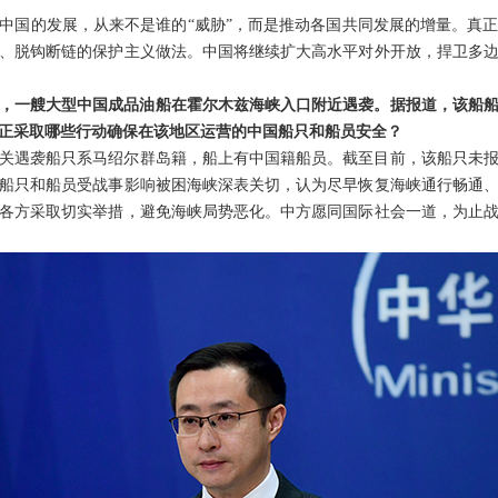
中国的发展，从来不是谁的“威胁”，而是推动各国共同发展的增量。真
、脱钩断链的保护主义做法。中国将继续扩大高水平对外开放，捍卫多
，一艘大型中国成品油船在霍尔木兹海峡入口附近遇袭。据报道，该船船
正采取哪些行动确保在该地区运营的中国船只和船员安全？
关遇袭船只系马绍尔群岛籍，船上有中国籍船员。截至目前，该船只未
船只和船员受战事影响被困海峡深表关切，认为尽早恢复海峡通行畅通
各方采取切实举措，避免海峡局势恶化。中方愿同国际社会一道，为止