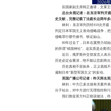
应国家副主席韩正邀请，文莱王储
总台央视记者：在东京审判开庭
史文献，完整记载了法庭长达两年多
林剑：东京审判历经818次开庭
判定日本军国主义发动侵略战争，把
侵略罪行罄竹难书、铁证如山。
80年过去了，日本右翼势力却
的所谓“靖国神社”。这实质是企图
近日，俄罗斯外交部发言人表示
历史必定会重演，绝不能让悲剧再次
历史真相不容抹杀，正义底线不
遏制日本“新型军国主义”的妄动。
英国广播公司记者：昨天两名英
林剑：中方已多次就有关案件表
分子站台，对中方进行无理指控和污
我们敦促英方纠正错误做法，停