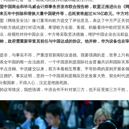
盟中国商会和毕马威会计师事务所发布联合报告称，欧盟正推进出台《
来五年中拆除和替换大量中国硬件等，总耗资将超过3678亿欧元。中方
盟《网络安全法》修订案等向欧方提交了评估意见，表达了中方严正关
与欧方就此进行对话沟通。希望欧方全面、客观、积极看待中欧经贸关
法，歧视性对待中国企业，中方将采取坚决措施，维护中国企业合法权益
称，政府需重新审查其前任与中国达成的协议。他并称，华为设备也在
是非，与事实不符，严重违背新闻职业道德。我要强调的是，世界上只
表全中国的唯一合法政府。一个中国原则是国际社会普遍共识和国际关
半点含糊。中洪建交以来，双方本着相互尊重、平等协商的原则开展各
泛拥护。事实证明，坚持一个中国原则是顺应历史发展大势、契合时代
图分裂国家，不得人心，注定是绝路死路。
协议等情况，我想强调，中洪合作不针对第三方，也不应受第三方干扰