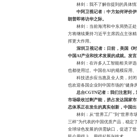
林剑：我不了解你提到的具体情
中阿卫视记者：中方如何评价伊
朗普即将访华之际。
林剑：当前海湾和中东局势正处
方将继续秉持习近平主席四点主张精
挥更大作用。
深圳卫视记者：日前，美国《时
中国AI产业和技术发展的成就。发
林剑：在许多人工智能相关评选
也都使用过。中国在AI的规模应用
科技进步应当惠及全人类，封闭
也欢迎各国企业到中国市场的“健身
总台CGTN记者：我们注意到
市场吸收过剩产能，挤占发达国家市
态体系正在发生的真实创新，中国出
林剑：从“世界工厂”到“世界
三样”为代表的中国优质产品，稳定
全球绿色发展的供需缺口，促进了世
民众用得上、用得起新兴技术。