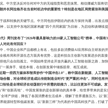
况。中方坚决反对任何对中方的无端指责和恶意抹黑。相信挪威方面将切
朗外长阿拉格齐在当前时机访华的重要性？特别是在地区局势紧张和美
于战和转换的关键节点。中方同包括伊朗在内的各方保持沟通，出发点
神，以支持中东地区国家构建“四个共同家园”为目标，为启动和谈继续
代》周刊发布了“2026年最具影响力的10家人工智能公司”榜单，中国
言人对此有何回应？
中，中国企业和产品都榜上有名，包括多款消费级AI应用和自主研发的
、全栈布局和开源生态方面具有优势，这是科技自主创新与发展进步的直接
排他只会自陷孤立。中国始终坚持走开放共赢的人工智能创新之路，加
房”一展身手、锻造本领，在创新发展中锤炼筋骨、相互成就。
，近期一些西方媒体和智库炒作“中国冲击2.0”，称中国在新能源、人工
场份额，对全球经济造成比传统制造业时代“更严重的冲击”。同时也有
口恰恰是全球经济在动荡前行中所需的助推力，比以往更加不可或缺。发
市场”和“创新高地”，中国发展靠的是创新驱动的真本事，给世界带来的是
了全球产供链，降低了各国消费者生活成本，缓解了世界通胀压力。以“新
界能源转型和低碳发展。以“新新三样”为代表的中国高科技产品，打破