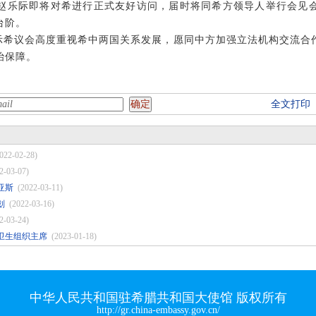
赵乐际即将对希进行正式友好访问，届时将同希方领导人举行会见
台阶。
示希议会高度重视希中两国关系发展，愿同中方加强立法机构交流合
治保障。
全文打印
022-02-28)
2-03-07)
亚斯
(2022-03-11)
划
(2022-03-16)
2-03-24)
卫生组织主席
(2023-01-18)
中华人民共和国驻希腊共和国大使馆 版权所有
http://gr.china-embassy.gov.cn/