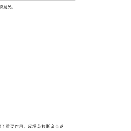
交换意见。
挥了重要作用。应塔苏拉斯议长邀